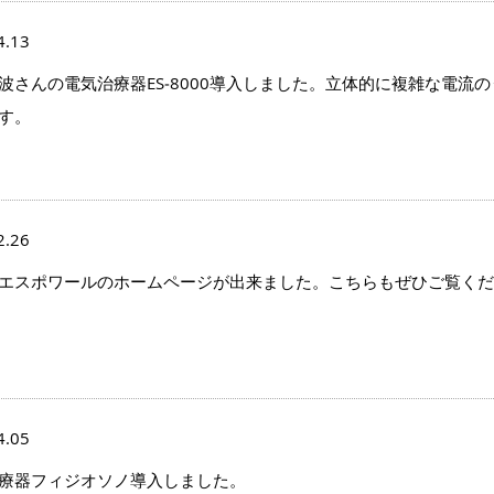
4.13
波さんの電気治療器ES‐8000導入しました。立体的に複雑な電流
す。
2.26
スポワールのホームページが出来ました。こちらもぜひご覧ください！ https
4.05
療器フィジオソノ導入しました。